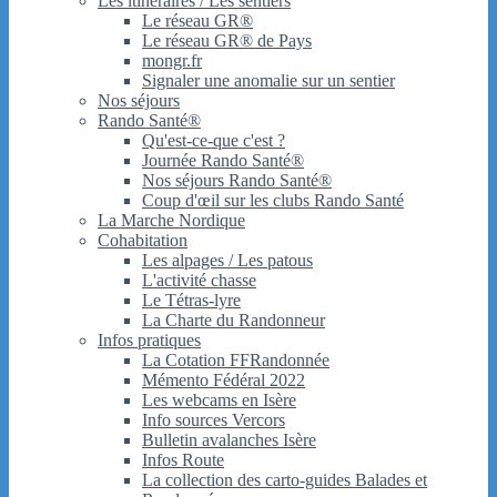
Les itinéraires / Les sentiers
Le réseau GR®
Le réseau GR® de Pays
mongr.fr
Signaler une anomalie sur un sentier
Nos séjours
Rando Santé®
Qu'est-ce-que c'est ?
Journée Rando Santé®
Nos séjours Rando Santé®
Coup d'œil sur les clubs Rando Santé
La Marche Nordique
Cohabitation
Les alpages / Les patous
L'activité chasse
Le Tétras-lyre
La Charte du Randonneur
Infos pratiques
La Cotation FFRandonnée
Mémento Fédéral 2022
Les webcams en Isère
Info sources Vercors
Bulletin avalanches Isère
Infos Route
La collection des carto-guides Balades et