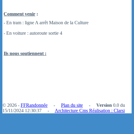
Comment venir
:
- En tram : ligne A arrêt Maison de la Culture
- En voiture : autoroute sortie 4
Ils nous soutiennent :
© 2026 -
FFRandonnée
-
Plan du site
-
Version
0.0 du
15/11/2024 12:30:37 -
Architecture Cms Réalisation : Clarsi