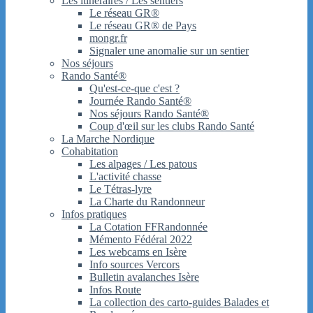
Les itinéraires / Les sentiers
Le réseau GR®
Le réseau GR® de Pays
mongr.fr
Signaler une anomalie sur un sentier
Nos séjours
Rando Santé®
Qu'est-ce-que c'est ?
Journée Rando Santé®
Nos séjours Rando Santé®
Coup d'œil sur les clubs Rando Santé
La Marche Nordique
Cohabitation
Les alpages / Les patous
L'activité chasse
Le Tétras-lyre
La Charte du Randonneur
Infos pratiques
La Cotation FFRandonnée
Mémento Fédéral 2022
Les webcams en Isère
Info sources Vercors
Bulletin avalanches Isère
Infos Route
La collection des carto-guides Balades et