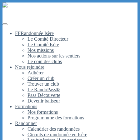
Site officiel du Comité Départemental de la Randonnée
Pédestre de l'Isère
FFRandonnée Isère
Le Comité Directeur
Le Comité Isère
Nos missions
Nos actions sur les sentiers
Le coin des clubs
Nous rejoindre
Adhérer
Créer un club
Trouver un club
Le RandoPass®
Pass Découverte
Devenir baliseur
Formations
Nos formations
Programmme des formations
Randonner
Calendrier des randonnées
Circuits de randonnée en Isère