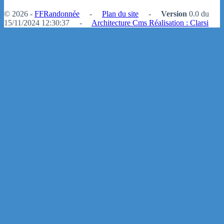
© 2026 -
FFRandonnée
-
Plan du site
-
Version
0.0 du
15/11/2024 12:30:37 -
Architecture Cms Réalisation : Clarsi